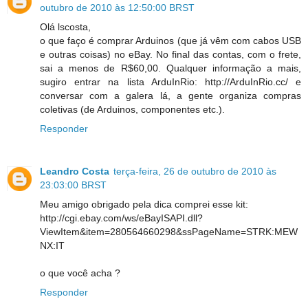
outubro de 2010 às 12:50:00 BRST
Olá lscosta,
o que faço é comprar Arduinos (que já vêm com cabos USB
e outras coisas) no eBay. No final das contas, com o frete,
sai a menos de R$60,00. Qualquer informação a mais,
sugiro entrar na lista ArduInRio: http://ArduInRio.cc/ e
conversar com a galera lá, a gente organiza compras
coletivas (de Arduinos, componentes etc.).
Responder
Leandro Costa
terça-feira, 26 de outubro de 2010 às
23:03:00 BRST
Meu amigo obrigado pela dica comprei esse kit:
http://cgi.ebay.com/ws/eBayISAPI.dll?
ViewItem&item=280564660298&ssPageName=STRK:MEW
NX:IT
o que você acha ?
Responder