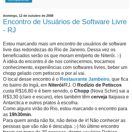
domingo, 12 de outubro de 2008
Encontro de Usuários de Software Livre
- RJ
Estou marcando mais um encontro de usuários de software
livre das redondezas do Rio de Janeiro. Dessa vez os
beneficiados serão os que moram em/perto de Niterói. :-)
A idéia do encontro é de nos conhecermos, trocarmos
conhecimento, experiências com softwares livres, beber um
chopp gelado com petiscos e por aí vai.
O local desse encontro é o
Restaurante Jambeiro
, que fica
no bairro do Ingá, em
Niterói
/RJ. O
Rodízio de Petiscos
custa R$16,80 e é bem servido, o
Chopp
(Nova Schin) sai a
R$3,30 (claro e escuro), eles também têm
cerveja
Itaipava e
Antarctica e outros pratos à escolha.
Como alguns virão do Rio, estou marcando o encontro para
as
19h30min
.
Para quem ainda não foi, não deixe de ir! Não conhecer as
pessoas que vão não é desculpa. ;-) No último encontro