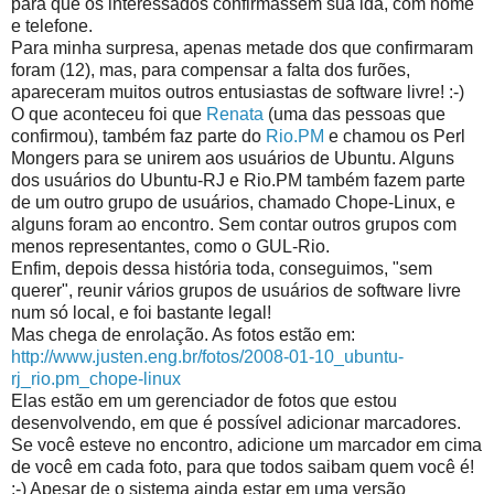
para que os interessados confirmassem sua ida, com nome
e telefone.
Para minha surpresa, apenas metade dos que confirmaram
foram (12), mas, para compensar a falta dos furões,
apareceram muitos outros entusiastas de software livre! :-)
O que aconteceu foi que
Renata
(uma das pessoas que
confirmou), também faz parte do
Rio.PM
e chamou os Perl
Mongers para se unirem aos usuários de Ubuntu. Alguns
dos usuários do Ubuntu-RJ e Rio.PM também fazem parte
de um outro grupo de usuários, chamado Chope-Linux, e
alguns foram ao encontro. Sem contar outros grupos com
menos representantes, como o GUL-Rio.
Enfim, depois dessa história toda, conseguimos, "sem
querer", reunir vários grupos de usuários de software livre
num só local, e foi bastante legal!
Mas chega de enrolação. As fotos estão em:
http://www.justen.eng.br/fotos/2008-01-10_ubuntu-
rj_rio.pm_chope-linux
Elas estão em um gerenciador de fotos que estou
desenvolvendo, em que é possível adicionar marcadores.
Se você esteve no encontro, adicione um marcador em cima
de você em cada foto, para que todos saibam quem você é!
;-) Apesar de o sistema ainda estar em uma versão