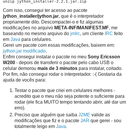
Com isso, consegui ter acesso ao pacote
jython_installer/jython.jar
, que é o interpretador
propriamente dito. Descompactei-o e fiz algumas
modificações no arquivo
META-INF/MANIFEST.MF
, me
baseando no mesmo arquivo do
jmIrc
, um cliente
IRC
feito
em
Java
para celulares.
Gerei um pacote com essas modificações, baixem em:
jython.jar modificado
.
Enfim consegui instalar o pacote no meu
Sony Ericsson
W200
- depois de transferir o pacote pelo cabo USB o
celular demorou
mais de 3 minutos
para instalar, coitado.
Por fim, não consegui rodar o interpretador. :-( Gostaria da
ajuda de vocês para:
Testar o pacote que criei em celulares melhores -
acredito que o meu não seja potente o suficiente para
rodar (ele fica MUITO tempo tentando abrir, até dar um
erro).
Preciso que alguém que saiba
J2ME
valide as
modificações que fiz e o pacote
JAR
que gerei - sou
totalmente leigo em
Java
.