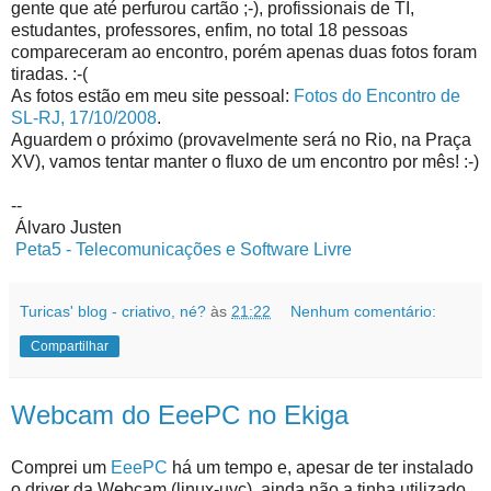
gente que até perfurou cartão ;-), profissionais de TI,
estudantes, professores, enfim, no total 18 pessoas
compareceram ao encontro, porém apenas duas fotos foram
tiradas. :-(
As fotos estão em meu site pessoal:
Fotos do Encontro de
SL-RJ, 17/10/2008
.
Aguardem o próximo (provavelmente será no Rio, na Praça
XV), vamos tentar manter o fluxo de um encontro por mês! :-)
--
Álvaro Justen
Peta5 - Telecomunicações e Software Livre
Turicas' blog - criativo, né?
às
21:22
Nenhum comentário:
Compartilhar
Webcam do EeePC no Ekiga
Comprei um
EeePC
há um tempo e, apesar de ter instalado
o driver da Webcam (linux-uvc), ainda não a tinha utilizado