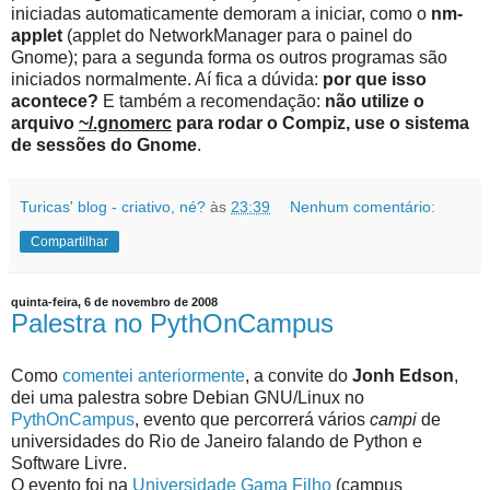
iniciadas automaticamente demoram a iniciar, como o
nm-
applet
(applet do NetworkManager para o painel do
Gnome); para a segunda forma os outros programas são
iniciados normalmente. Aí fica a dúvida:
por que isso
acontece?
E também a recomendação:
não utilize o
arquivo
~/.gnomerc
para rodar o Compiz, use o sistema
de sessões do Gnome
.
Turicas' blog - criativo, né?
às
23:39
Nenhum comentário:
Compartilhar
quinta-feira, 6 de novembro de 2008
Palestra no PythOnCampus
Como
comentei anteriormente
, a convite do
Jonh Edson
,
dei uma palestra sobre Debian GNU/Linux no
PythOnCampus
, evento que percorrerá vários
campi
de
universidades do Rio de Janeiro falando de Python e
Software Livre.
O evento foi na
Universidade Gama Filho
(campus