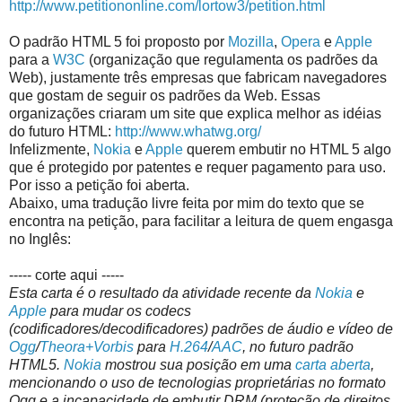
http://www.petitiononline.com/lortow3/petition.html
O padrão HTML 5 foi proposto por
Mozilla
,
Opera
e
Apple
para a
W3C
(organização que regulamenta os padrões da
Web), justamente três empresas que fabricam navegadores
que gostam de seguir os padrões da Web. Essas
organizações criaram um site que explica melhor as idéias
do futuro HTML:
http://www.whatwg.org/
Infelizmente,
Nokia
e
Apple
querem embutir no HTML 5 algo
que é protegido por patentes e requer pagamento para uso.
Por isso a petição foi aberta.
Abaixo, uma tradução livre feita por mim do texto que se
encontra na petição, para facilitar a leitura de quem engasga
no Inglês:
----- corte aqui -----
Esta carta é o resultado da atividade recente da
Nokia
e
Apple
para mudar os codecs
(codificadores/decodificadores) padrões de áudio e vídeo de
Ogg
/
Theora+Vorbis
para
H.264
/
AAC
, no futuro padrão
HTML5.
Nokia
mostrou sua posição em uma
carta aberta
,
mencionando o uso de tecnologias proprietárias no formato
Ogg e a incapacidade de embutir DRM (proteção de direitos