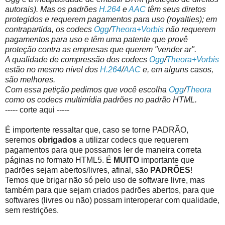
autorais). Mas os padrões
H.264
e
AAC
têm seus diretos
protegidos e requerem pagamentos para uso (
royalties
); em
contrapartida, os codecs
Ogg
/
Theora+Vorbis
não requerem
pagamentos para uso e têm uma patente que provê
proteção contra as empresas que querem "vender ar".
A qualidade de compressão dos codecs
Ogg
/
Theora+Vorbis
estão no mesmo nível dos
H.264
/
AAC
e, em alguns casos,
são melhores.
Com essa petição pedimos que você escolha
Ogg
/
Theora
como os codecs multimídia padrões no padrão HTML.
----- corte aqui -----
É importente ressaltar que, caso se torne PADRÃO,
seremos
obrigados
a utilizar codecs que requerem
pagamentos para que possamos ler de maneira correta
páginas no formato HTML5. É
MUITO
importante que
padrões sejam abertos/livres, afinal, são
PADRÕES
!
Temos que brigar não só pelo uso de software livre, mas
também para que sejam criados padrões abertos, para que
softwares (livres ou não) possam interoperar com qualidade,
sem restrições.