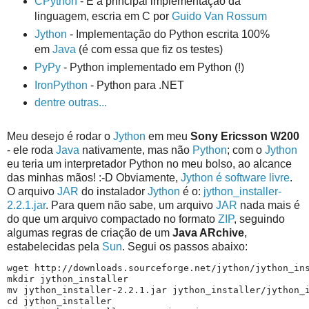
CPython
- É a principal implementação da
linguagem, escria em C por
Guido Van Rossum
Jython
- Implementação do Python escrita 100%
em
Java
(é com essa que fiz os testes)
PyPy
- Python implementado em Python (!)
IronPython
- Python para .NET
dentre outras...
Meu desejo é rodar o
Jython
em meu
Sony Ericsson W200
- ele roda
Java
nativamente, mas não
Python
; com o
Jython
eu teria um interpretador Python no meu bolso, ao alcance
das minhas mãos! :-D Obviamente,
Jython é software livre
.
O arquivo
JAR
do instalador
Jython
é o:
jython_installer-
2.2.1.jar
. Para quem não sabe, um arquivo
JAR
nada mais é
do que um arquivo compactado no formato
ZIP
, seguindo
algumas regras de criação de um
Java ARchive
,
estabelecidas pela
Sun
. Segui os passos abaixo:
wget http://downloads.sourceforge.net/jython/jython_ins
mkdir jython_installer

mv jython_installer-2.2.1.jar jython_installer/jython_i
cd jython_installer
