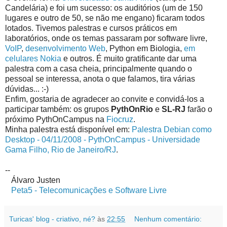
Candelária) e foi um sucesso: os auditórios (um de 150
lugares e outro de 50, se não me engano) ficaram todos
lotados. Tivemos palestras e cursos práticos em
laboratórios, onde os temas passaram por software livre,
VoIP
,
desenvolvimento Web
, Python em Biologia,
em
celulares Nokia
e outros. É muito gratificante dar uma
palestra com a casa cheia, principalmente quando o
pessoal se interessa, anota o que falamos, tira várias
dúvidas... :-)
Enfim, gostaria de agradecer ao convite e convidá-los a
participar também: os grupos
PythOnRio
e
SL-RJ
farão o
próximo PythOnCampus na
Fiocruz
.
Minha palestra está disponível em:
Palestra Debian como
Desktop - 04/11/2008 - PythOnCampus - Universidade
Gama Filho, Rio de Janeiro/RJ
.
--
Álvaro Justen
Peta5 - Telecomunicações e Software Livre
Turicas' blog - criativo, né?
às
22:55
Nenhum comentário: