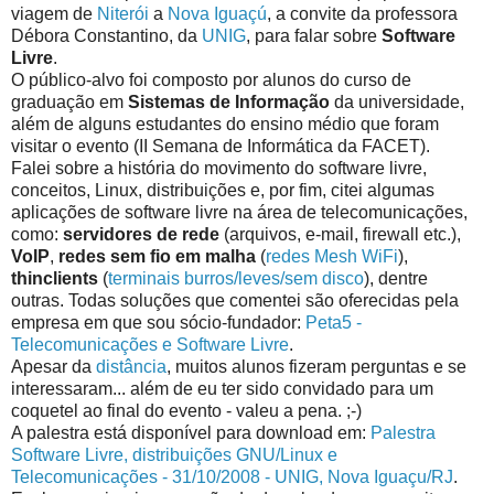
viagem de
Niterói
a
Nova Iguaçú
, a convite da professora
Débora Constantino, da
UNIG
, para falar sobre
Software
Livre
.
O público-alvo foi composto por alunos do curso de
graduação em
Sistemas de Informação
da universidade,
além de alguns estudantes do ensino médio que foram
visitar o evento (II Semana de Informática da FACET).
Falei sobre a história do movimento do software livre,
conceitos, Linux, distribuições e, por fim, citei algumas
aplicações de software livre na área de telecomunicações,
como:
servidores de rede
(arquivos, e-mail, firewall etc.),
VoIP
,
redes sem fio em malha
(
redes Mesh
WiFi
),
thinclients
(
terminais burros/leves/sem disco
), dentre
outras. Todas soluções que comentei são oferecidas pela
empresa em que sou sócio-fundador:
Peta5 -
Telecomunicações e Software Livre
.
Apesar da
distância
, muitos alunos fizeram perguntas e se
interessaram... além de eu ter sido convidado para um
coquetel ao final do evento - valeu a pena. ;-)
A palestra está disponível para download em:
Palestra
Software Livre, distribuições GNU/Linux e
Telecomunicações - 31/10/2008 - UNIG, Nova Iguaçu/RJ
.