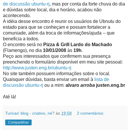
de discussão ubuntu-rj
, mas por conta da forte chuva do dia
e dúvidas sobre local, dia e horário, acabou não
acontecendo.
A idéia desse encontro é reunir os usuários de Ubnutu do
estado para que se conheçam e possam fortalecer a
comuniade, além da troca de informações/ajuda -- que
beneficia a todos.
O encontro será no
Pizza & Grill Lardo do Machado
(Flamengo), no dia
10/01/2008
às
19h
.
Peço aos interessados que confirmem sua presença
preenchendo o formulário disponível em meu site pessoal:
http://www.justen.eng.br/ubuntu-rj
No site também possuem informações sobre o local.
Quaisquer dúvidas, basta enviar um email à
lista de
discussão ubuntu-rj
ou a mim:
alvaro
arroba
justen.eng.br
Até lá!
Turicas' blog - criativo, né?
às
19:58
2 comentários:
Compartilhar