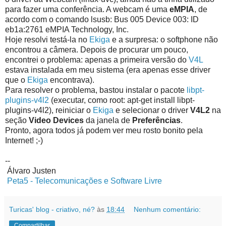
para fazer uma conferência. A webcam é uma
eMPIA
, de
acordo com o comando
lsusb
:
Bus 005 Device 003: ID
eb1a:2761 eMPIA Technology, Inc.
Hoje resolvi testá-la no
Ekiga
e a surpresa: o softphone não
encontrou a câmera. Depois de procurar um pouco,
encontrei o problema: apenas a primeira versão do
V4L
estava instalada em meu sistema (era apenas esse driver
que o
Ekiga
encontrava).
Para resolver o problema, bastou instalar o pacote
libpt-
plugins-v4l2
(executar, como root:
apt-get install libpt-
plugins-v4l2
), reiniciar o
Ekiga
e selecionar o driver
V4L2
na
seção
Video Devices
da janela de
Preferências
.
Pronto, agora todos já podem ver meu rosto bonito pela
Internet! ;-)
--
Álvaro Justen
Peta5 - Telecomunicações e Software Livre
Turicas' blog - criativo, né?
às
18:44
Nenhum comentário:
Compartilhar