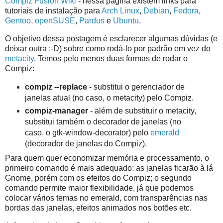
Compiz Fusion Wiki
- nessa página existem links para
tutoriais de instalação para
Arch Linux
,
Debian
,
Fedora
,
Gentoo
,
openSUSE
,
Pardus
e
Ubuntu
.
O objetivo dessa postagem é esclarecer algumas dúvidas (e
deixar outra :-D) sobre como rodá-lo por padrão em vez do
metacity
. Temos pelo menos duas formas de rodar o
Compiz:
compiz --replace
- substitui o gerenciador de
janelas atual (no caso, o metacity) pelo Compiz.
compiz-manager
- além de substituir o metacity,
substitui também o decorador de janelas (no
caso, o gtk-window-decorator) pelo
emerald
(decorador de janelas do Compiz).
Para quem quer economizar memória e processamento, o
primeiro comando é mais adequado: as janelas ficarão à lá
Gnome, porém com os efeitos do Compiz; o segundo
comando permite maior flexibilidade, já que podemos
colocar vários temas no emerald, com transparências nas
bordas das janelas, efeitos animados nos botões etc.