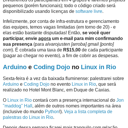
pequenos (porém funcionais); todo o código criado será
disponibilizado usando licenças de
software livre
.
Infelizmente, por conta de infra-estrutura e gerenciamento
das equipes, temos vagas limitadas (em torno de 20) - e
elas estão bastante disputadas! Então,
se você quer
participar, envie
agora
um e-mail para mim confirmando
sua presença
(para
alvarojusten [arroba] gmail [ponto]
com
). É cobrada uma taxa de
R$15,00
de cada participante
(pagar ao chegar no evento), a fim de cobrir as despesas.
Arduino
e
Coding Dojo
no
Linux in Rio
Sexta-feira é a vez da baixada fluminense: palestrarei sobre
Arduino
e
Coding Dojo
no evento
Linux in Rio
, que será
realizado no Hotel Mont Blanc, em Duque de Caxias.
O
Linux in Rio
contará com a presença internacional do
Jon
"maddog" Hall
, além de outros nomes importantes na área
(inclusive do mundo
Python
!).
Veja a lista completa de
palestras do Linux in Rio
.
Depois dessa semana ficarei mais tranquilo com relação