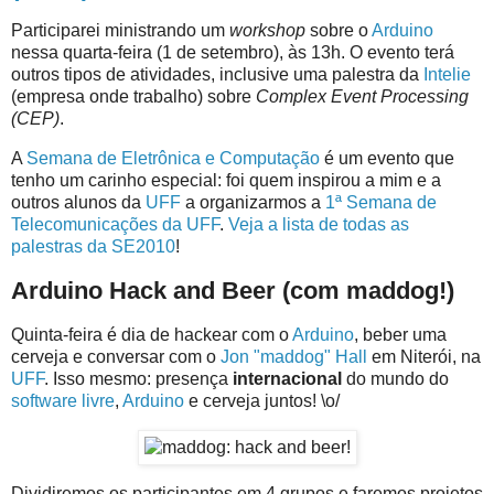
Participarei ministrando um
workshop
sobre o
Arduino
nessa quarta-feira (1 de setembro), às 13h. O evento terá
outros tipos de atividades, inclusive uma palestra da
Intelie
(empresa onde trabalho) sobre
Complex Event Processing
(CEP)
.
A
Semana de Eletrônica e Computação
é um evento que
tenho um carinho especial: foi quem inspirou a mim e a
outros alunos da
UFF
a organizarmos a
1ª Semana de
Telecomunicações da UFF
.
Veja a lista de todas as
palestras da SE2010
!
Arduino Hack and Beer (com maddog!)
Quinta-feira é dia de hackear com o
Arduino
, beber uma
cerveja e conversar com o
Jon "maddog" Hall
em Niterói, na
UFF
. Isso mesmo: presença
internacional
do mundo do
software livre
,
Arduino
e cerveja juntos! \o/
Dividiremos os participantes em 4 grupos e faremos projetos